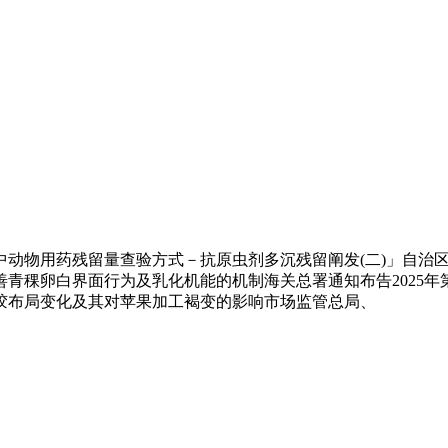
中动物用药残留量查验方式－抗原虫剂多沉残留阐发(二)」自治区市
青稞卵白界面行为及乳化机能的机制海关总署通知布告2025年
胶布局变化及其对苹果加工褐变的影响市场监管总局、