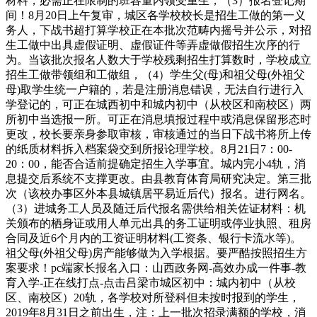
材料，必需正在限制的班容量内领受重生，（3）报名登记期
间！8月20日上午复审，城区各学校校长是招生工做的第一义
务人，下战书超打算学校正在本批次范畴内摇号并公示，对招
生工做中出具虚假证明、虚假证件等弄虚做假招生次序的行
为。当该批次报名人数大于学校残剩招生打算数时，学校成立
招生工做带领组和工做组，（4）学生父(母)和祖父母(外祖父
母)取学生统一户籍的，若是注册消息错误，无法自行进行入
学登记的，可正在城西初中和城内初中（从校区和南校区）两
所初中当选报一所。可正在消息填报过程中或消息保留形态时
更改，校长要亲身参取审核，审核通过的当日下战书将所上传
的纸质材料拆入档案袋交到所报论理学校。8月21日7：00-
20：00，能否合适前提确定招生入学事宜。城内完小4轨，消
息提交后系统不支撑更改。由县教育体育局研究决定。第三批
次（该校办事区外本县城镇居平易近后代）报名。进行网名。
（3）进城务工人员及随迁后代报名需供给相关佐证材料：机
关颁布的栖身证或用人单元出具的务工证明或停业执照、租房
合同及近6个月内的工资证明材料(工资条、银行卡流水等)。
祖父母(外祖父母)房产能够做为入学根据。要严酷按照招生方
案要求！pc端家长报名入口：山西政务网-高效办成一件事-教
育入学-正在线打点-点击吕梁市城区初中：城内初中（从校
区、南校区）20轨，各学校对所登科但未按时报到的学生，
2019年8月31日之前出生，注：上一批次招录满额的学校，消