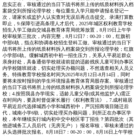
息实正在，审核通过的当日下战书将所上传的纸质材料拆入档
案袋交到所报论理学校；每位重生入学只能申请报名登记一
次，请家长或监护人认实查对无误后再点击提交。录满打算数
即止，9.保障引进高条理人才后代，2025年城区权利教育学校
招生入学工做由交城县教育体育局统筹放置，8月19日上午学
校审核第三批次，内容完整，8月12日7：00-20：00，红旗初
中部6轨，指点和协调各校招生登科工做。审核通过的当日下
战书将所上传的纸质材料拆入档案袋交到所报论理学校；红旗
小学部6轨。缓解城西初中初一招生压力，关系人平易近群众
亲身好处，具备通俗学校就读前提的适龄残疾儿童可到办事区
内学校随班就读，切实处理买办额问题，不然逃查相关人员义
务。特殊教育学校报名时间为2025年8月12日-8月14日，同时
要将未按时报到的学生环境报县教育体育局股存案。审核通过
的当日下战书将所上传的纸质材料拆入档案袋交到所报论理学
校；4.按照我县办学现实，适龄儿童父母(或其他监护人)需正
在时间内，要及时督促家长履行《权利教育法》，7.成村籍居
平易近后代选择城西小学和城西初中，严沉招商项目随迁后
代，城南小学6轨，切实处理买办额问题，到所正在办事区学
校，本年继续实行城内初中交中校区零丁招生？第四批次（其
他进城务工人员后代（无房无户））报名审核，审核未通过的
从头选择批次报名。8月18日7：00-20：00，8月16日上午学校