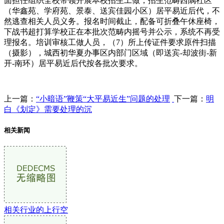
面担任组织全校带领开展本校招生工做，招生范畴西隅社区
（华鑫苑、学府苑、景泰、送宾佳园小区）居平易近后代，不
然逃查相关人员义务。报名时间截止，配备可折叠午休座椅，
下战书超打算学校正在本批次范畴内摇号并公示，系统不再受
理报名。培训审核工做人员，（7）所上传证件要求原件扫描
（摄影），城西初华夏办事区内部门区域（即送宾-却波街-新
开-南环）居平易近后代按各批次要求。
上一篇：
“小暗语”鞭策“大平易近生”问题的处理
下一篇：
明
白《划定》需要处理的沉
相关新闻
相关行业的上行空