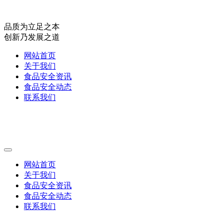
品质为立足之本
创新乃发展之道
网站首页
关于我们
食品安全资讯
食品安全动态
联系我们
网站首页
关于我们
食品安全资讯
食品安全动态
联系我们