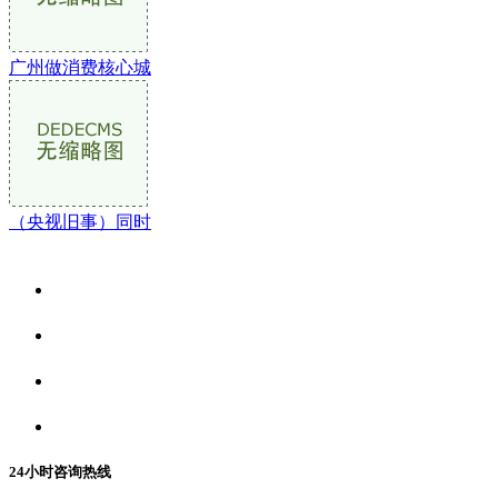
广州做消费核心城
（央视旧事）同时
关于我们
食品安全资讯
食品安全动态
联系我们
24小时咨询热线