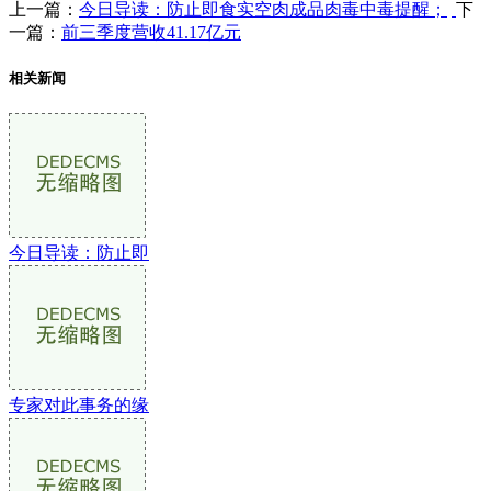
上一篇：
今日导读：防止即食实空肉成品肉毒中毒提醒；
下
一篇：
前三季度营收41.17亿元
相关新闻
今日导读：防止即
专家对此事务的缘