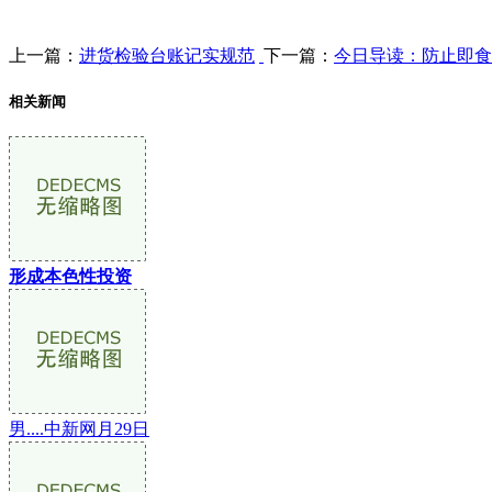
上一篇：
进货检验台账记实规范
下一篇：
今日导读：防止即食
相关新闻
形成本色性投资
男....中新网月29日