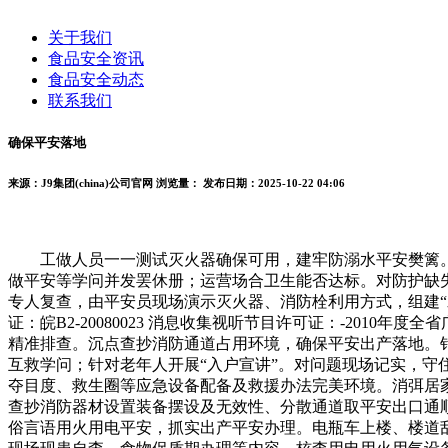
关于我们
食品安全资讯
食品安全动态
联系我们
确保平安落地
来源：J9集团(china)公司官网
浏览量：
发布日期：2025-10-22 04:06
工做人员一一测试灭火器确保可用，建牢防溺水平安樊篱。深
做平安等学问并发罢休册；运营场合卫生能否达标。对防护缺
专人复查，由平安员现场演示灭火器、消防栓利用方式，组建“
证：皖B2-20080023 消息收集视听节目许可证：-20
精准排查。沉点查抄消防通道占用环境，确保平安出产落地。
互救学问；针对老年人开展“入户宣讲”。对问题现场记实，守
夺目度、救生圈等应急设备配备及救援办法完美环境。消弭居
查抄消防器材设置装备摆设及无效性、分散通道取平安出口通
俗言语用火用电平安，抓实出产平安办理。电瓶车上楼、楼道