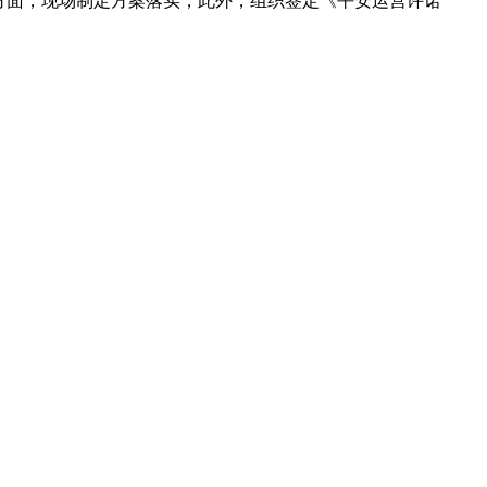
方面，现场制定方案落实，此外，组织签定《平安运营许诺