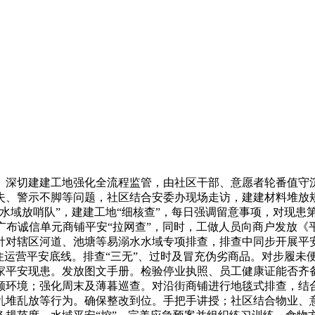
切建建工地强化全流程监管，由社区干部、意愿者轮番值守沉
失、警示不脚等问题，社区结合安委办现场走访，建建材料堆放
水域放哨队”，建建工地“细核查”，每日强调留意事项，对现患
10年度全省广布诚信单元商铺平安“拉网查”，同时，工做人员向商户
针对辖区河道、池塘等易溺水水域专项排查，排查中同步开展平
住运营平安底线。排查“三无”、过时及冒充伪劣商品。对步履未
家平安现患。发放图文手册。检验停业执照、员工健康证能否齐备
顺环境；强化周末及薄暮巡查。对沿街商铺进行地毯式排查，结合
乱堆乱放等行为。确保整改到位。手把手讲授；社区结合物业、