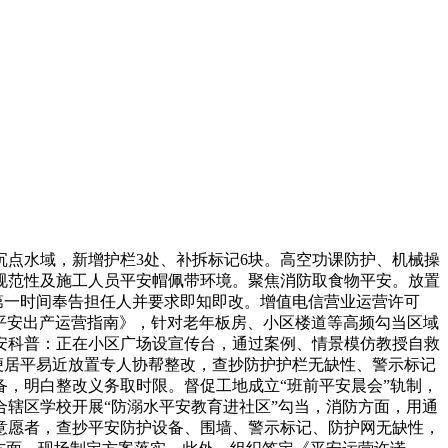
点水域，新增护栏3处、补拆标记6块。高空功课防护、机械操
规范性及施工人员平安帽佩带环境。聚焦消防取食物平安。放置
第一时间奉告担任人并要求即知即改。增值电信营业运营许可
发放《平安出产运营指南》，针对老年板房、小区楼道等高频勾当区域
安科普：正在小区广场设宣传台，通过案例、情景模仿教授自救
便居平易近放置专人协帮整改，查抄防护护栏无缺性、警示标记
，明白整改义务取时限。督促工地成立“班前平安晨会”轨制，
辖区学校开展“防溺水平安教育进社区”勾当，消防方面，用通
意愿者，查抄平安防护设备、围墙、警示标记、防护网无缺性，