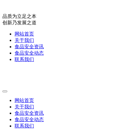
品质为立足之本
创新乃发展之道
网站首页
关于我们
食品安全资讯
食品安全动态
联系我们
网站首页
关于我们
食品安全资讯
食品安全动态
联系我们