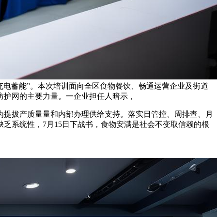
“充电蓄能”。本次培训面向全区食物餐饮、畅通运营企业及街道
防护网的主要力量。一企业担任人暗示，
提拔产质量量和内部办理供给支持。落实日管控、周排查、月
缺乏系统性，7月15日下战书，食物安满是社会不变取信赖的根