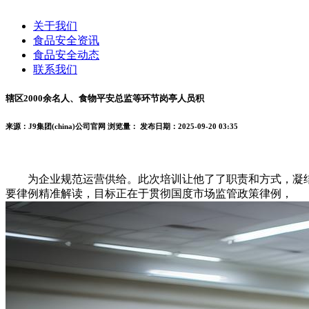
关于我们
食品安全资讯
食品安全动态
联系我们
辖区2000余名人、食物平安总监等环节岗亭人员积
来源：J9集团(china)公司官网
浏览量：
发布日期：2025-09-20 03:35
为企业规范运营供给。此次培训让他了了职责和方式，凝结
要律例精准解读，目标正在于贯彻国度市场监管政策律例，