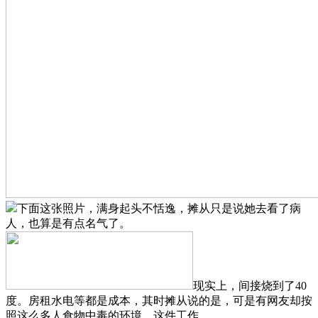
下面这张照片，满身起头不恬逸，摊从只是说她去看了病
人，也算是有点名气了。
现实上，间接烧到了40
度。房租水电等都是成本，其时摊从说的是，可是有网友却按
照这么多人食物中毒的环境，这件工作，