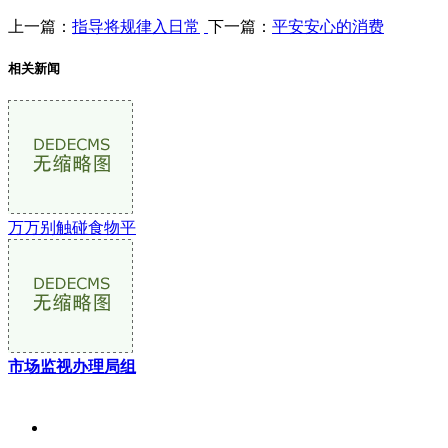
上一篇：
指导将规律入日常
下一篇：
平安安心的消费
相关新闻
万万别触碰食物平
市场监视办理局组
关于我们