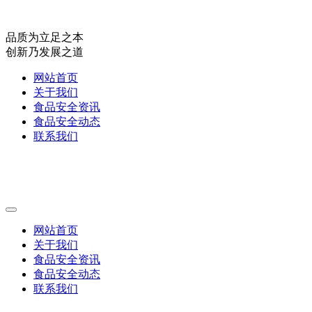
品质为立足之本
创新乃发展之道
网站首页
关于我们
食品安全资讯
食品安全动态
联系我们
网站首页
关于我们
食品安全资讯
食品安全动态
联系我们