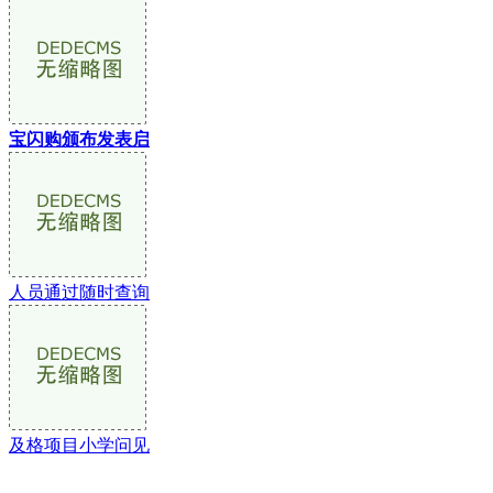
宝闪购颁布发表启
人员通过随时查询
及格项目小学问见